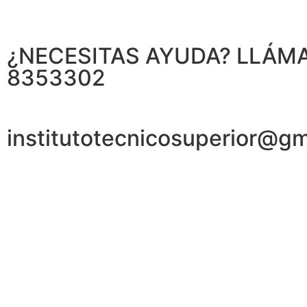
¿NECESITAS AYUDA? LLÁ
8353302
institutotecnicosuperior@g