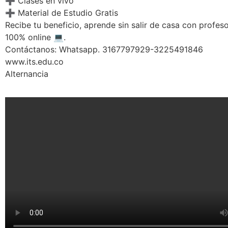
➕ Clases en vivo
➕ Material de Estudio Gratis
Recibe tu beneficio, aprende sin salir de casa con profes
100% online 💻.
Contáctanos: Whatsapp. 3167797929-3225491846
www.its.edu.co
Alternancia