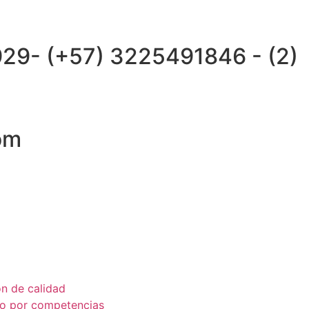
929
-
(+57) 3225491846
-
(2)
om
ón de calidad
co por competencias