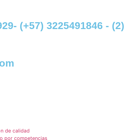
929
-
(+57) 3225491846
-
(2)
com
ón de calidad
co por competencias