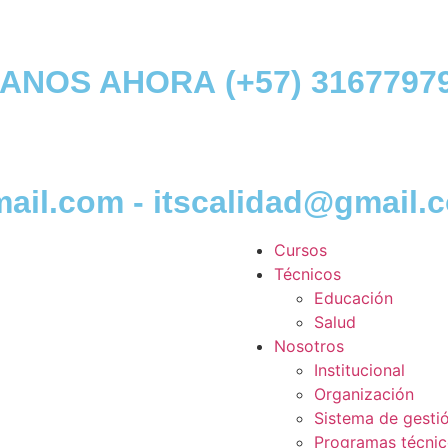
MANOS AHORA
(+57) 3167797
mail.com
-
itscalidad@gmail.
Cursos
Técnicos
Educación
Salud
Nosotros
Institucional
Organización
Sistema de gesti
Programas técni