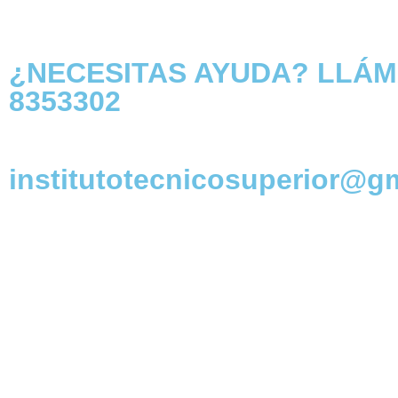
¿NECESITAS AYUDA? LLÁ
8353302
institutotecnicosuperior@g