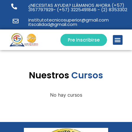
¿NECESITAS AYUDA? LLÁMANOS AHORA
(+57)
3167797929
-
(+57) 3225491846
-
(2) 8353302
institutotecnicosuperior@gmail.com
itscalidad@gmail.com
Pre inscribirse
CAMPUS VIRT
Nuestros
Cursos
No hay cursos