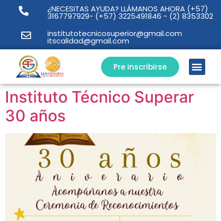
¿NECESITAS AYUDA? LLÁMANOS AHORA
(+57)
3167797929
-
(+57) 3225491846
-
(2) 8353302
institutotecnicosuperior@gmail.com
itscalidad@gmail.com
Pre inscribirse
Instituto Técnico Superar
30 años